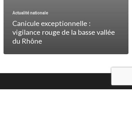
Actualité nationale
Canicule exceptionnelle :
vigilance rouge de la basse vallée
du Rhône
© 2026 Randonneurs du Pays de Charmes -
FFRandonnee88. Tous droits réservés -
Mentions légales
- Design et conception :
Cosmocat