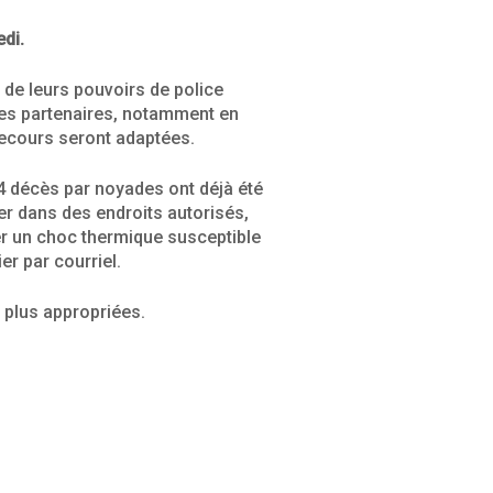
edi.
 de leurs pouvoirs de police
c les partenaires, notamment en
secours seront adaptées.
i 4 décès par noyades ont déjà été
ner dans des endroits autorisés,
ter un choc thermique susceptible
r par courriel.
 plus appropriées.