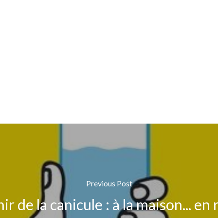
Previous Post
r de la canicule : à la maison... e